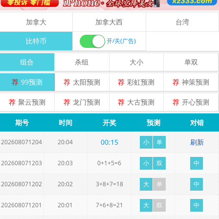
加拿大
加拿大西
台湾
比特币
开/关(广告)
组合
杀组
大小
单双
荐
99预测
荐
太阳预测
荐
彩虹预测
荐
神策预测
荐
聚云预测
荐
龙门预测
荐
大古预测
荐
开心预测
期号
时间
开奖
预测
对错
00
:
15
刷新
202608071204
20:04
小
单
202608071203
20:03
0+1+5=6
小
双
中
202608071202
20:02
3+8+7=18
大
单
中
202608071201
20:01
7+6+8=21
大
双
中