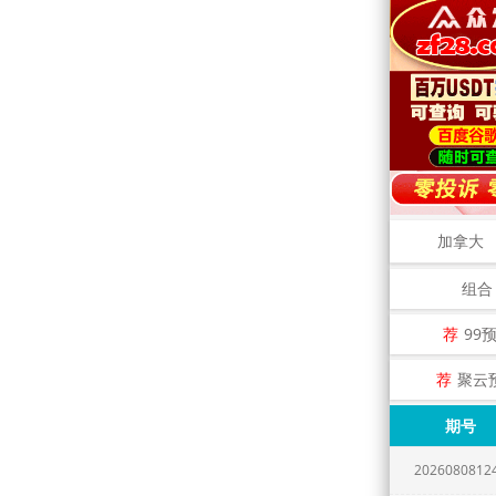
加拿大
组合
荐
99
荐
聚云
期号
2026080812