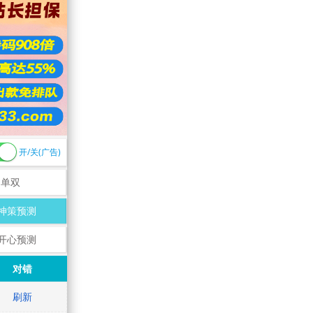
开/关(广告)
单双
神策预测
开心预测
对错
刷新