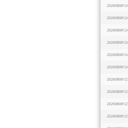
2026080812
2026080812
2026080812
2026080812
2026080812
2026080812
2026080812
2026080812
2026080812
2026080812