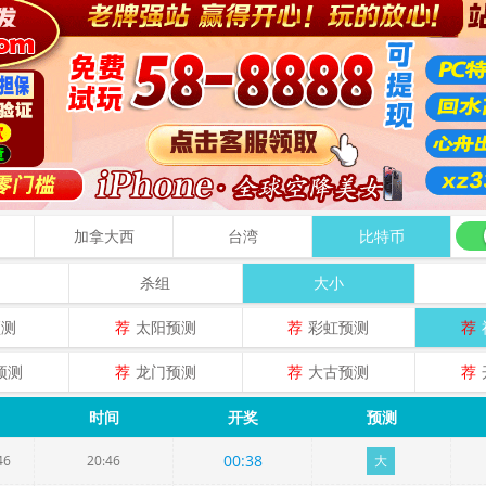
加拿大西
台湾
比特币
杀组
大小
预测
荐
太阳预测
荐
彩虹预测
荐
预测
荐
龙门预测
荐
大古预测
荐
时间
开奖
预测
00
:
37
46
20:46
大