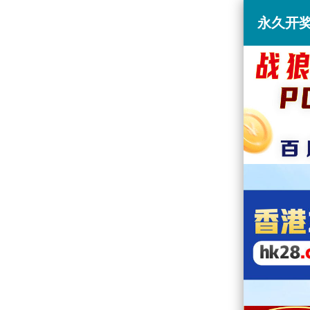
永久开奖网