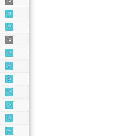
错
中
中
错
中
中
中
中
中
中
中