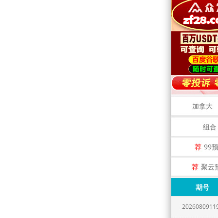
加拿大
组合
荐
99
荐
聚云
期号
2026080911