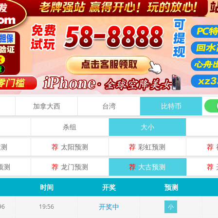
加拿大西
台湾
比特币
杀组
大小
预测
荐
太阳预测
荐
彩虹预测
荐
预测
荐
龙门预测
荐
大古预测
荐
时间
开奖
预测
开奖中
96
19:56
小