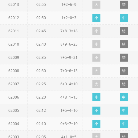
62013
02:55
1+2+6=9
大
错
62012
02:50
1+2+0=3
小
中
62011
02:45
7+8+3=18
小
错
62010
02:40
8+9+6=23
小
错
62009
02:35
7+5+9=21
小
错
62008
02:30
7+0+6=13
大
错
62007
02:25
6+0+4=10
大
错
62006
02:20
4+8+1=13
小
中
62005
02:12
1+5+4=10
小
中
62004
02:10
0+3+7=10
小
中
62003
02:05
4+1+0=5
大
错