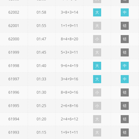
62002
01:58
3+8+3=14
大
中
62001
01:55
1+1+9=11
大
错
62000
01:47
8+4+8=20
小
错
61999
01:45
5+3+3=11
大
错
61998
01:40
9+6+4=19
大
中
61997
01:33
3+4+9=16
大
中
61996
01:30
8+8+0=16
小
错
61995
01:25
2+6+8=16
小
错
61994
01:20
2+4+6=12
大
错
61993
01:15
1+9+1=11
大
错