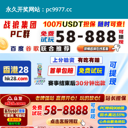
永久开奖网站：pc9977.cc