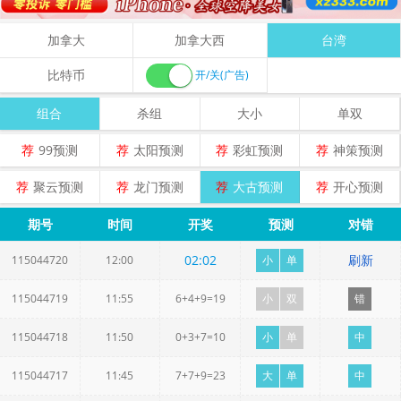
加拿大
加拿大西
台湾
比特币
开/关(广告)
组合
杀组
大小
单双
荐
99预测
荐
太阳预测
荐
彩虹预测
荐
神策预测
荐
聚云预测
荐
龙门预测
荐
大古预测
荐
开心预测
期号
时间
开奖
预测
对错
02
:
02
刷新
115044720
12:00
小
单
115044719
11:55
6+4+9=19
小
双
错
115044718
11:50
0+3+7=10
小
单
中
115044717
11:45
7+7+9=23
大
单
中