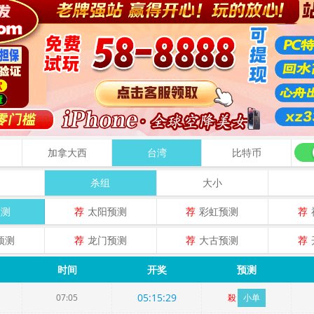
加拿大西
台湾
比特币
杀组
大小
预测
荐
太阳预测
荐
彩虹预测
荐
预测
荐
龙门预测
荐
大古预测
荐
时间
开奖
预测
05
:
15
:
28
07:05
殺
小单