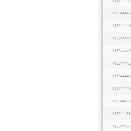
115044447
115044446
115044445
115044444
115044443
115044442
115044441
115044440
115044439
115044438
115044437