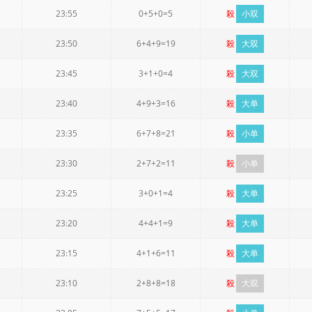
23:55
0+5+0=5
殺
小双
23:50
6+4+9=19
殺
大双
23:45
3+1+0=4
殺
大双
23:40
4+9+3=16
殺
大单
23:35
6+7+8=21
殺
小单
23:30
2+7+2=11
殺
小单
23:25
3+0+1=4
殺
大单
23:20
4+4+1=9
殺
大单
23:15
4+1+6=11
殺
大单
23:10
2+8+8=18
殺
大双