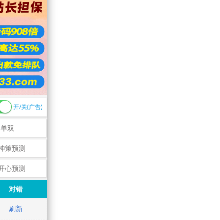
开/关(广告)
单双
神策预测
开心预测
对错
刷新