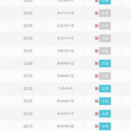
23:05
7+5+5=17
殺
小单
23:00
4+7+7=18
殺
大双
22:55
2+6+5=13
殺
小单
22:50
6+2+7=15
殺
大单
22:45
3+6+3=12
殺
小双
22:40
4+8+0=12
殺
大双
22:35
3+8+4=15
殺
大单
22:30
1+0+4=5
殺
大双
22:25
8+4+4=16
殺
小双
22:20
4+2+5=11
殺
大单
22:15
9+8+9=26
殺
小单